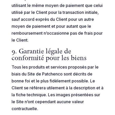
utilisant le même moyen de paiement que celui
utilisé par le Client pour la transaction initiale,
sauf accord exprès du Client pour un autre
moyen de paiement et pour autant que le
remboursement n’occasionne pas de frais pour
le Client.
9. Garantie légale de
conformité pour les biens
Tous les produits et services proposés par le
biais du Site de Patchenco sont décrits de
bonne foi et le plus fidèlement possible. Le
Client se référera utilement à la description et à
la fiche technique. Les images présentées sur
le Site n’ont cependant aucune valeur
contractuelle.