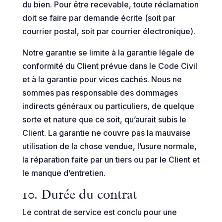
du bien. Pour être recevable, toute réclamation
doit se faire par demande écrite (soit par
courrier postal, soit par courrier électronique).
Notre garantie se limite à la garantie légale de
conformité du Client prévue dans le Code Civil
et à la garantie pour vices cachés. Nous ne
sommes pas responsable des dommages
indirects généraux ou particuliers, de quelque
sorte et nature que ce soit, qu’aurait subis le
Client. La garantie ne couvre pas la mauvaise
utilisation de la chose vendue, l’usure normale,
la réparation faite par un tiers ou par le Client et
le manque d’entretien.
10. Durée du contrat
Le contrat de service est conclu pour une