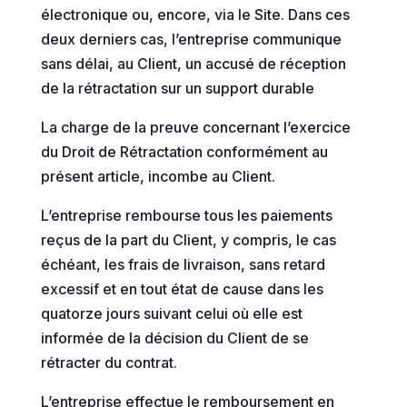
électronique ou, encore, via le Site. Dans ces
deux derniers cas, l’entreprise communique
sans délai, au Client, un accusé de réception
de la rétractation sur un support durable
La charge de la preuve concernant l’exercice
du Droit de Rétractation conformément au
présent article, incombe au Client.
L’entreprise rembourse tous les paiements
reçus de la part du Client, y compris, le cas
échéant, les frais de livraison, sans retard
excessif et en tout état de cause dans les
quatorze jours suivant celui où elle est
informée de la décision du Client de se
rétracter du contrat.
L’entreprise effectue le remboursement en