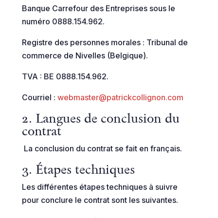
Pour les joueurs canadiens à la recherche des meilleurs
Banque Carrefour des Entreprises sous le
casinos de Leander Games, il n'est pas nécessaire de
numéro 0888.154.962.
chercher plus loin que le Tropezia Palace, où tous vos
besoins seront satisfaits lorsque vous serez prêt à jouer
Registre des personnes morales : Tribunal de
pour de l'argent réel.
commerce de Nivelles (Belgique).
Machine À Sous En Ligne 2026 Large Choix De Slots
TVA : BE 0888.154.962.
Les règles changent donc selon la version du jeu à
laquelle vous décidez de jouer.
Courriel :
webmaster@patrickcollignon.com
De plus, NetEnt a créé quelque chose de vraiment
2. Langues de conclusion du
original en termes d'apparence du jeu, tout en
contrat
conservant suffisamment de familiarité pour ne pas
aliéner les joueurs.
La conclusion du contrat se fait en français.
3. Étapes techniques
Quel est le jeu de casino
Les différentes étapes techniques à suivre
Jeux Pour Gagner De L'Argent Reel Gratuit 2026 Argent
pour conclure le contrat sont les suivantes.
Réel