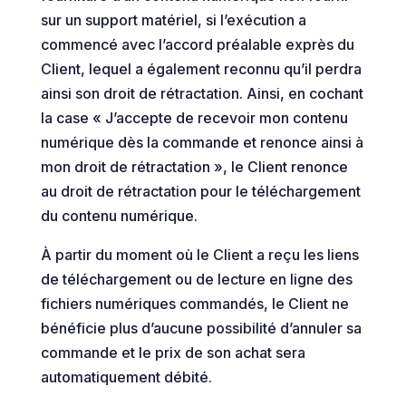
sur un support matériel, si l’exécution a
commencé avec l’accord préalable exprès du
Client, lequel a également reconnu qu’il perdra
ainsi son droit de rétractation. Ainsi, en cochant
la case « J’accepte de recevoir mon contenu
numérique dès la commande et renonce ainsi à
mon droit de rétractation », le Client renonce
au droit de rétractation pour le téléchargement
du contenu numérique.
À partir du moment où le Client a reçu les liens
de téléchargement ou de lecture en ligne des
fichiers numériques commandés, le Client ne
bénéficie plus d’aucune possibilité d’annuler sa
commande et le prix de son achat sera
automatiquement débité.